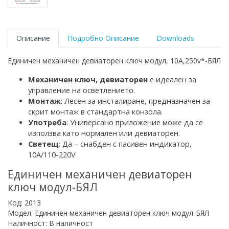
Описание
Подробно Описание
Downloads
Единичен механичен девиаторен ключ модул, 10A,250v*-БЯЛ
Механичен ключ
,
девиаторен
е идеален за
управление на осветлението
.
Монтаж
: Лесен за инсталиране, предназначен за
скрит монтаж
в стандартна конзола
.
Употреба
:
Универсано приложение
може да се
използва като нормален или девиаторен.
Светещ
: Да – снабден с
пасивен
индикатор,
10A/110-220V
Единичен механичен девиаторен
ключ модул-БЯЛ
Код: 2013
Модел: Единичен механичен девиаторен ключ модул-БЯЛ
Наличност: В наличност