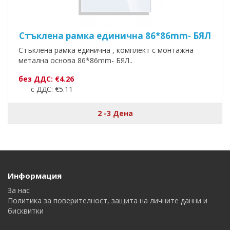
Стъклена рамка единична 86*86mm- БЯЛ
Стъклена рамка единична , комплект с монтажна
метална основа 86*86mm- БЯЛ..
без ДДС: €4.26
с ДДС: €5.11
2 -3 Дена
Информация
За нас
Политика за поверителност, защита на личните данни и
бисквитки