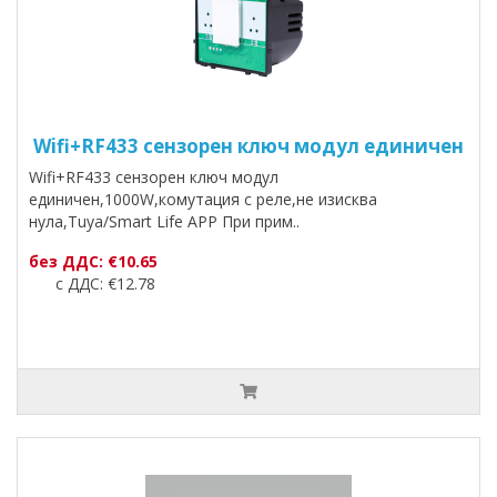
Wifi+RF433 сензорен ключ модул единичен
Wifi+RF433 сензорен ключ модул
единичен,1000W,комутация с реле,не изисква
нула,Tuya/Smart Life APP При прим..
без ДДС: €10.65
с ДДС: €12.78