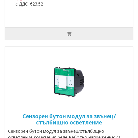
с ДДС: €23.52
Сензорен бутон модул за звънец/
стълбищно осветление
Сензорен бутон модул за звънец/стълбищно
осветление,комутация реле Работно напрежение: AC