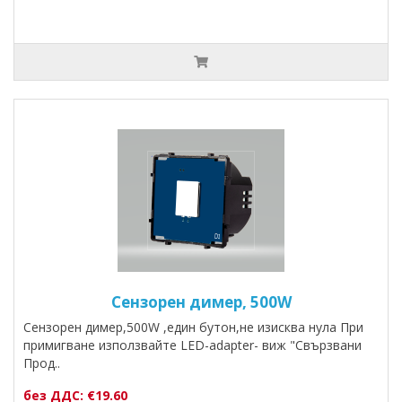
Сензорен димер, 500W
Сензорен димер,500W ,един бутон,не изисква нула При
примигване използвайте LED-adapter- виж "Свързвани
Прод..
без ДДС: €19.60