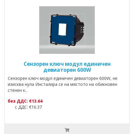
Сензорен ключ модул единичен
девиаторен 600W
Сензорен ключ модул единичен девиаторен 600W, не
изисква нула Инсталира се на мястото на обикновен
стенен к..
без ДДС: €13.64
с ДДС: €16.37