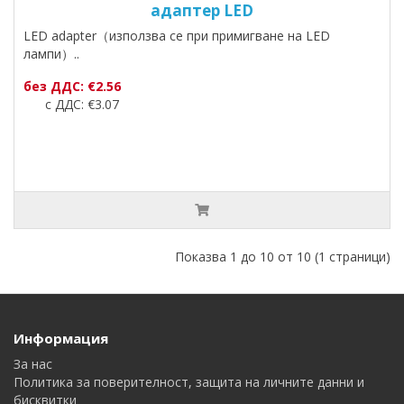
адаптер LED
LED adapter（използва се при примигване на LED
лампи）..
без ДДС: €2.56
с ДДС: €3.07
Показва 1 до 10 от 10 (1 страници)
Информация
За нас
Политика за поверителност, защита на личните данни и
бисквитки