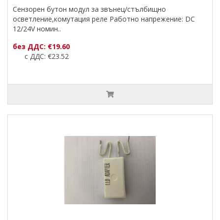
Сензорен бутон модул за звънец/стълбищно
осветление,комутация реле Работно напрежение: DC
12/24V номин..
без ДДС: €19.60
с ДДС: €23.52