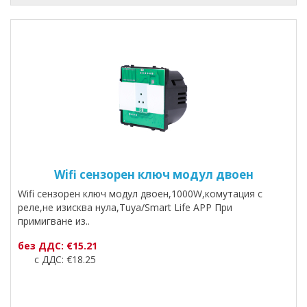
Wifi сензорен ключ модул двоен
Wifi сензорен ключ модул двоен,1000W,комутация с
реле,не изисква нула,Tuya/Smart Life APP При
примигване из..
без ДДС: €15.21
с ДДС: €18.25