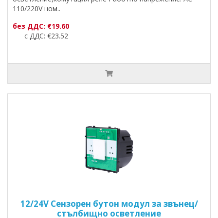
110/220V ном..
без ДДС: €19.60
с ДДС: €23.52
12/24V Сензорен бутон модул за звънец/
стълбищно осветление