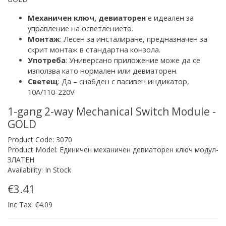
Механичен ключ
,
девиаторен
е идеален за
управление на осветлението
.
Монтаж
: Лесен за инсталиране, предназначен за
скрит монтаж
в стандартна конзола
.
Употреба
:
Универсано приложение
може да се
използва като нормален или девиаторен.
Светещ
: Да – снабден с
пасивен
индикатор,
10A/110-220V
1-gang 2-way Mechanical Switch Module -
GOLD
Product Code: 3070
Product Model: Единичен механичен девиаторен ключ модул-
ЗЛАТЕН
Availability: In Stock
€3.41
Inc Tax: €4.09