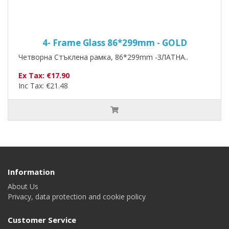
4- Frame Glass 86*299mm - GOLD
Четворна Стъклена рамка, 86*299mm -ЗЛАТНА..
Ex Tax: €17.90
Inc Tax: €21.48
Information
About Us
Privacy, data protection and cookie policy
Customer Service